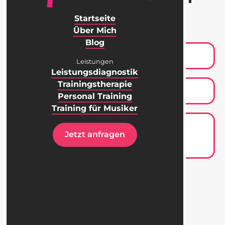
wirst!
Startseite
Über Mich
Blog
Leistungen
Leistungsdiagnostik
Trainingstherapie
Personal Training
Training für Musiker
Jetzt anfragen
Ja, ich akzeptiere die
Datenschutzbestimmungen
.