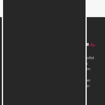
Bei Sportrix steht die persönliche und
individuelle Betreuung im Zentrum. Du sollst
Dich gut beraten und aufgehoben fühlen:
beim Sport, bei der Trainingsplanung, beim
Training nach einer Herzerkrankung.
Sportwissenschaftlich begleite ich Dich bei
Deinem Bewegungsprojekt und zu Deiner
Höchstleistung!
Dr. Anita Birklbauer